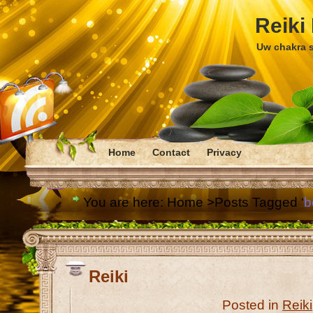
Reiki
Uw chakra s
Home
Contact
Privacy
You are here:
Home
>Posts Tagged ‘
b
Reiki
Posted in
Reiki