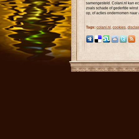
samengesteld. Colani.nl kan e
zoals schade of gederfde winst 
op, of acties ondernomen naar a
Tags:
colani.nl
,
cookies
,
discla