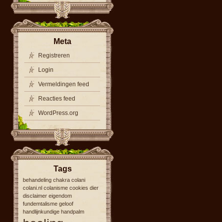
Meta
Registreren
Login
Vermeldingen feed
Reacties feed
WordPress.org
Tags
behandeling
chakra
colani
colani.nl
colanisme
cookies
dier
disclaimer
eigendom
fundemtalisme
geloof
handlijnkundige
handpalm