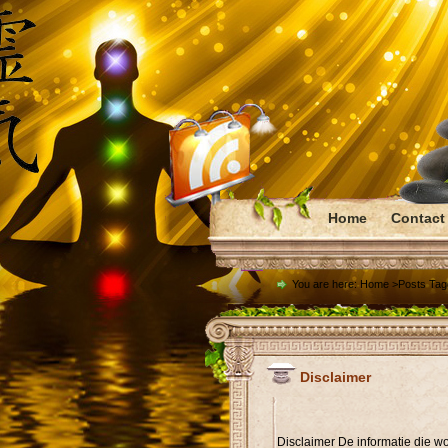
Home
Contact
You are here:
Home
>Posts Tag
Disclaimer
Disclaimer De informatie die wo