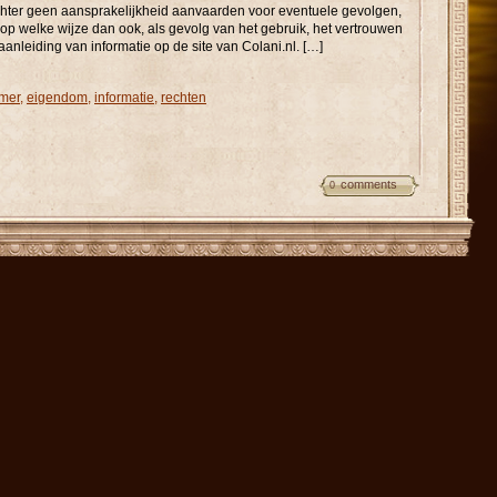
chter geen aansprakelijkheid aanvaarden voor eventuele gevolgen,
op welke wijze dan ook, als gevolg van het gebruik, het vertrouwen
anleiding van informatie op de site van Colani.nl. […]
imer
,
eigendom
,
informatie
,
rechten
comments
0