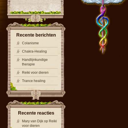
Recente berichten
Colanisme
Chakra-Healing
Handlijnkundige
therapie
Reiki voor dieren
Trance healing
Recente reacties
Mary van Dijk
op
Reiki
voor dieren