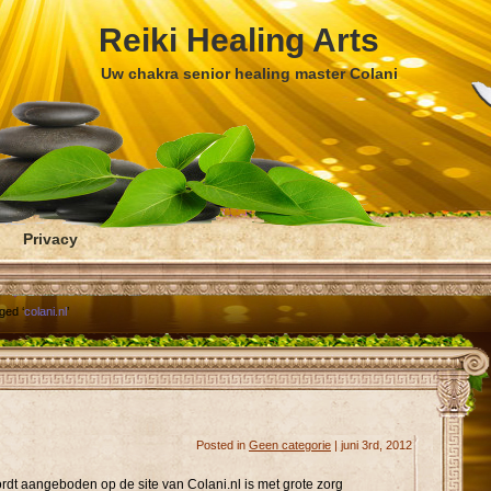
Reiki Healing Arts
Uw chakra senior healing master Colani
Privacy
ged ‘
colani.nl
’
Posted in
Geen categorie
| juni 3rd, 2012
rdt aangeboden op de site van Colani.nl is met grote zorg