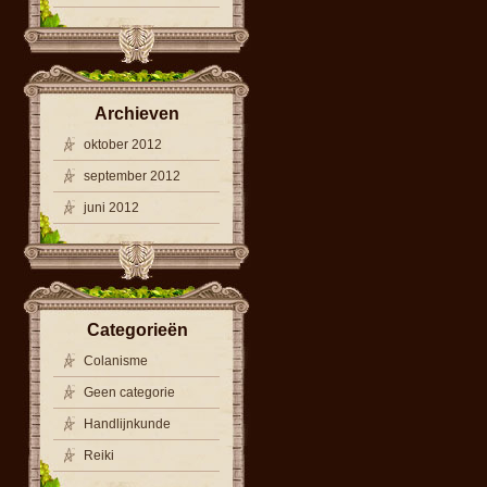
Archieven
oktober 2012
september 2012
juni 2012
Categorieën
Colanisme
Geen categorie
Handlijnkunde
Reiki