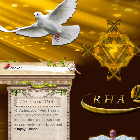
RHA staat voor "Reiki Healing
Arts". Kom verder en laat uw
klachten door ons behandelen
en snel verdwijnen. Nu ook met
"Happy-Ending"