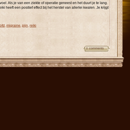
el. Als je van een ziekte of operatie geneest en het duurt je te lang.
ki heeft een positief effect bij het herstel van allerlei kwalen. Je krijgt
ofd
,
migraine
,
pijn
,
reiki
comments
0