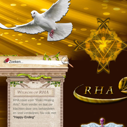
RHA staat voor "Reiki Healing
Arts". Kom verder en laat uw
klachten door ons behandelen
en snel verdwijnen. Nu ook met
"Happy-Ending"