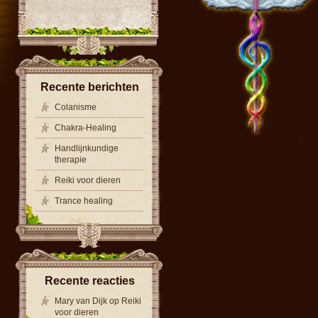
Recente berichten
Colanisme
Chakra-Healing
Handlijnkundige
therapie
Reiki voor dieren
Trance healing
Recente reacties
Mary van Dijk
op
Reiki
voor dieren