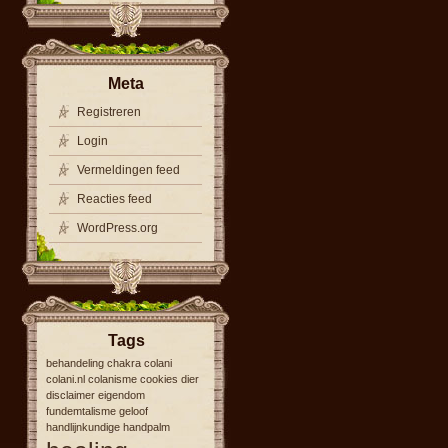
Meta
Registreren
Login
Vermeldingen feed
Reacties feed
WordPress.org
Tags
behandeling
chakra
colani
colani.nl
colanisme
cookies
dier
disclaimer
eigendom
fundemtalisme
geloof
handlijnkundige
handpalm