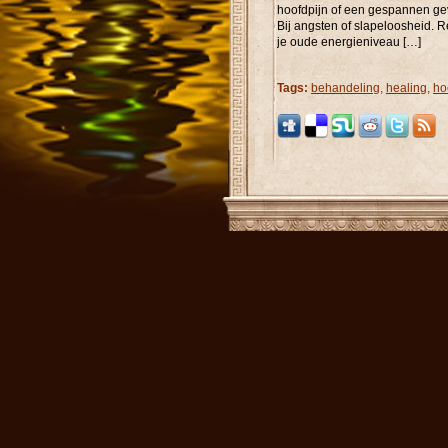
hoofdpijn of een gespannen gevo
Bij angsten of slapeloosheid. Rei
je oude energieniveau […]
Tags:
behandeling
,
healing
,
ho