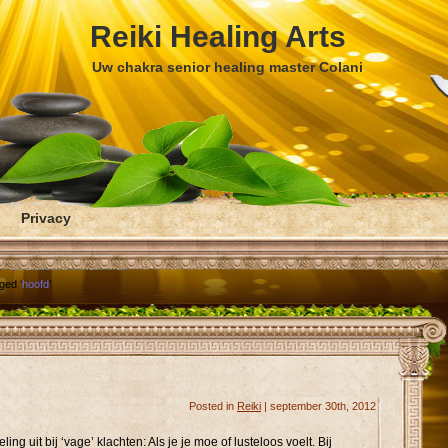
Reiki Healing Arts
Uw chakra senior healing master Colani
Privacy
ged ‘
hoofd
’
Posted in
Reiki
| september 30th, 2012
ng uit bij ‘vage’ klachten: Als je je moe of lusteloos voelt. Bij