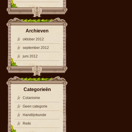
Archieven
oktober 2012
september 2012
juni 2012
Categorieën
Colanisme
Geen categorie
Handlijnkunde
Reiki