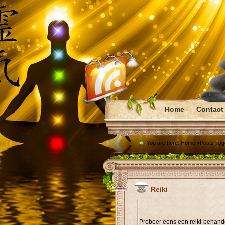
Home
Contact
You are here:
Home
>Posts Tag
Reiki
Probeer eens een reiki-behandeli